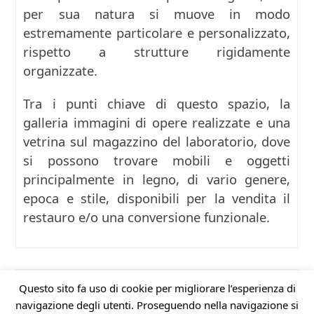
per sua natura si muove in modo
estremamente particolare e personalizzato,
rispetto a strutture rigidamente
organizzate.
Tra i punti chiave di questo spazio, la
galleria immagini di opere realizzate e una
vetrina sul magazzino del laboratorio, dove
si possono trovare mobili e oggetti
principalmente in legno, di vario genere,
epoca e stile, disponibili per la vendita il
restauro e/o una conversione funzionale.
In Legno
di Benedetto Merlini -
Via Rivoli 1, 10090
Questo sito fa uso di cookie per migliorare l’esperienza di
Villarbasse - TO
- Tel: 39335215752 -
P.I
navigazione degli utenti. Proseguendo nella navigazione si